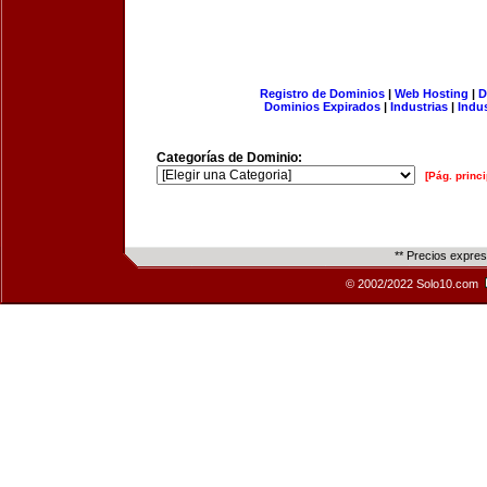
Registro de Dominios
|
Web Hosting
|
D
Dominios Expirados
|
Industrias
|
Indu
Categorías de Dominio:
[Pág. princi
** Precios expre
© 2002/2022 Solo10.com