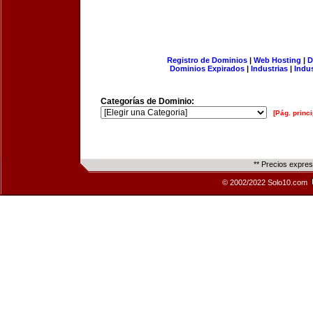
Registro de Dominios
|
Web Hosting
|
D
Dominios Expirados
|
Industrias
|
Indu
Categorías de Dominio:
[Pág. princi
** Precios expre
© 2002/2022 Solo10.com