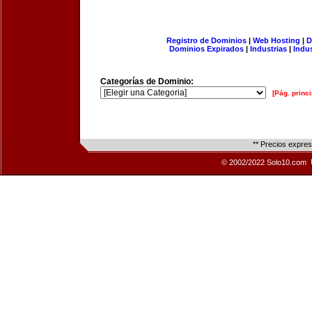
Registro de Dominios
|
Web Hosting
|
D
Dominios Expirados
|
Industrias
|
Indu
Categorías de Dominio:
[Pág. princi
** Precios expre
© 2002/2022 Solo10.com